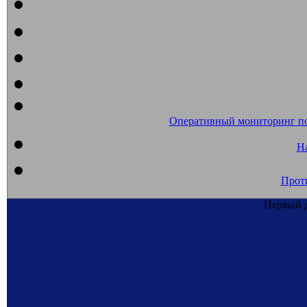
Оперативный мониторинг п
На
Прот
Первый д