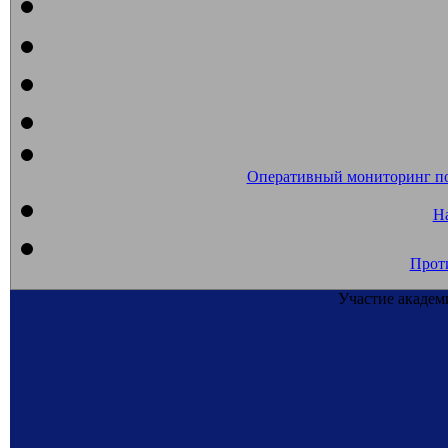
Оперативный мониторинг п
На
Прот
Участие академ