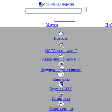
Мобильная версия
Услуги
Пуб
Новости
Об "Аэрокосмосе"
Академик Бондур В.Г.
Ведущая научная школа
Конкурсы
Журнал ИЗК
Семинары
Конференции