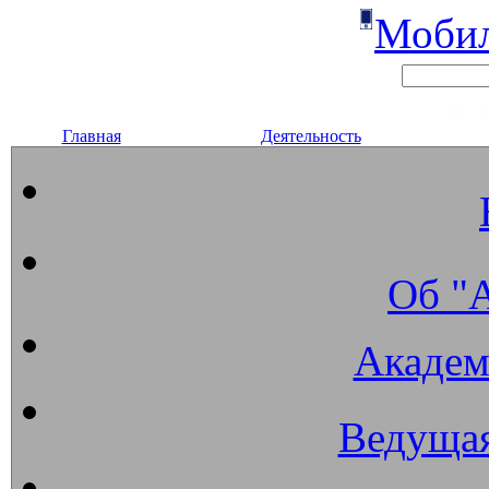
Мобил
Главная
Деятельность
Об "
Академ
Ведущая