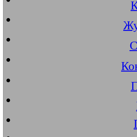
К
Жу
С
Ко