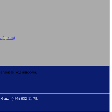
 (архив)
е указан код альбома.
 Факс: (495) 632-11-78.