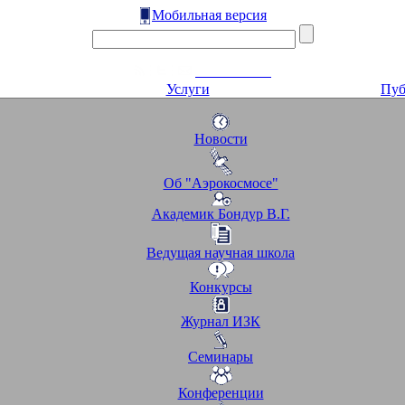
Мобильная версия
Услуги
Пуб
Новости
Об "Аэрокосмосе"
Академик Бондур В.Г.
Ведущая научная школа
Конкурсы
Журнал ИЗК
Семинары
Конференции