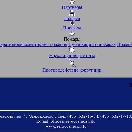
Партнеры
Галерея
Проекты
Пожары
еративный мониторинг пожаров
Публикации о пожарах
Пожары
Наука и университеты
Противодействие коррупции
Н
вский пер. 4, "Аэрокосмос". Тел.: (495) 632-16-54, (495) 632-17-19.
E-mail: office@aerocosmos.info
www.aerocosmos.info