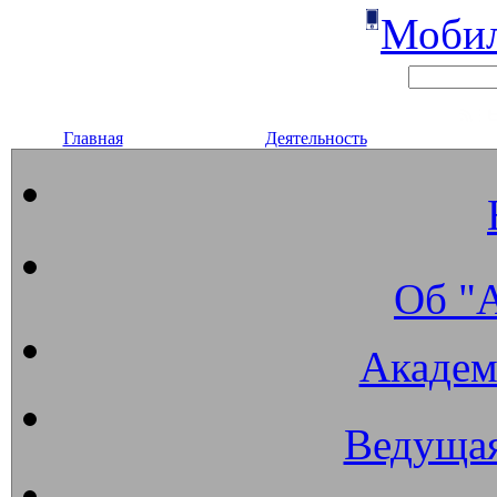
Мобил
Главная
Деятельность
Об "
Академ
Ведущая