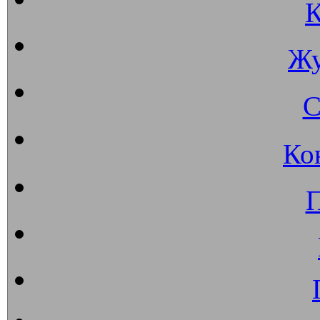
К
Жу
С
Ко