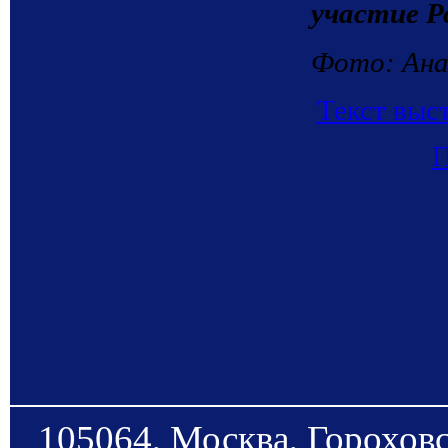
участие Р
Фото: Ана
Текст выс
П
105064, Москва, Гороховс