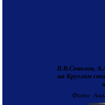
В.В.Соколов, А
на Круглом ст
Фото: Ана