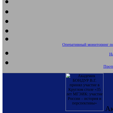
Оперативный мониторинг п
На
Прот
Ак