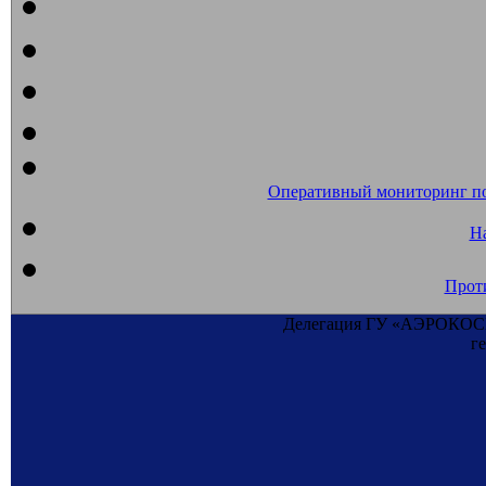
Оперативный мониторинг п
На
Прот
Делегация ГУ «АЭРОКОСМО
г