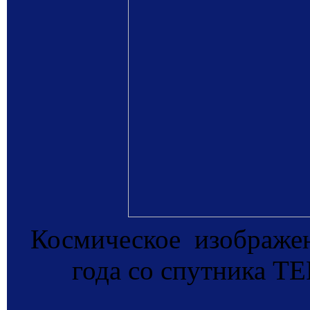
Космическое изображен
года со спутника T