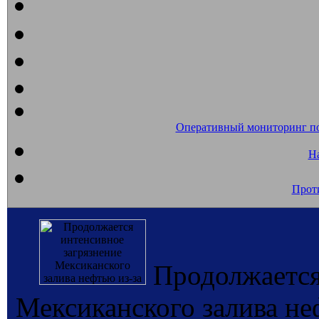
Оперативный мониторинг п
На
Прот
Продолжается
Мексиканского залива не