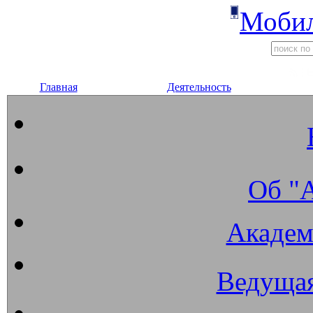
Мобил
Главная
Деятельность
Об "
Академ
Ведущая