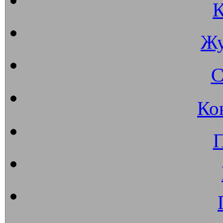
К
Жу
С
Ко