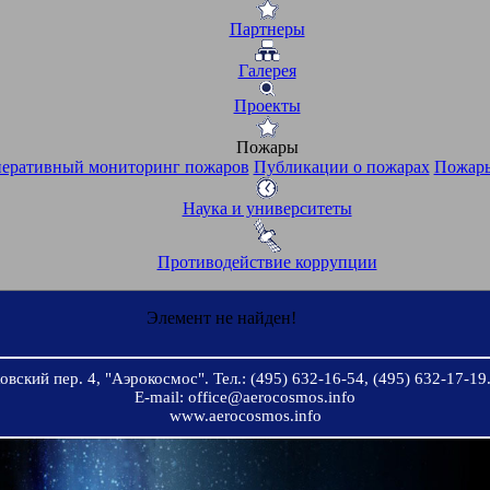
Партнеры
Галерея
Проекты
Пожары
еративный мониторинг пожаров
Публикации о пожарах
Пожары
Наука и университеты
Противодействие коррупции
Элемент не найден!
вский пер. 4, "Аэрокосмос". Тел.: (495) 632-16-54, (495) 632-17-19.
E-mail: office@aerocosmos.info
www.aerocosmos.info