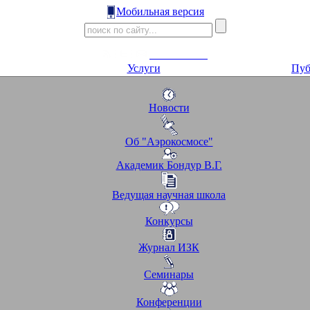
Мобильная версия
Услуги
Пуб
Новости
Об "Аэрокосмосе"
Академик Бондур В.Г.
Ведущая научная школа
Конкурсы
Журнал ИЗК
Семинары
Конференции