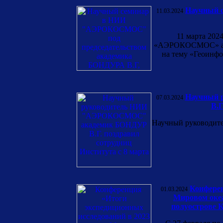
Научный 
11.03.2024
11 марта 202
«АЭРОКОСМОС» акад
на тему «Геоинф
Научный 
07.03.2024
В.Г
Научный руководит
Конферен
01.03.2024
Мировом океа
полуострове