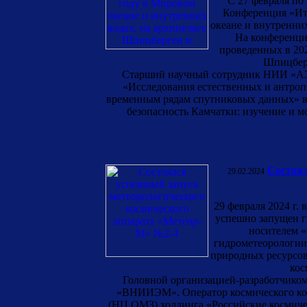
С 27 февраля по
Конференция «Ит
океане и внутренни
На конференци
проведенных в 202
Шпицберг
Старший научный сотрудник НИИ «
«Исследования естественных и антроп
временным рядам спутниковых данных» в 
безопасность Камчатки: изучение и 
Состоял
29.02.2024
29 февраля 2024 г.
успешно запущен г
носителем «
гидрометеорологии
природных ресурсов
кос
Головной организацией-разработчиком
«ВНИИЭМ». Оператор космического ком
(НЦ ОМЗ) холдинга «Российские космиче