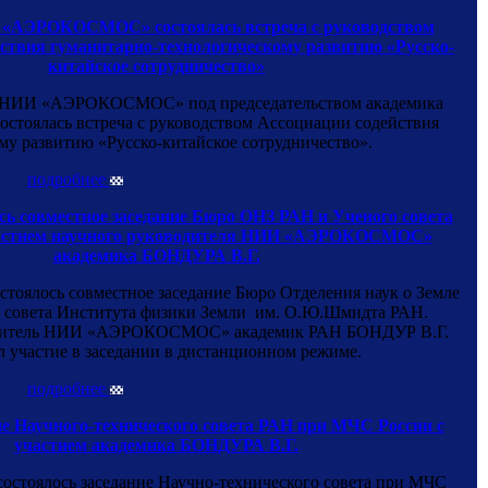
«АЭРОКОСМОС» состоялась встреча с руководством
ствия гуманитарно-технологическому развитию «Русско-
китайское сотрудничество»
 в НИИ «АЭРОКОСМОС» под председательством академика
стоялась встреча с руководством Ассоциации содействия
му развитию «Русско-китайское сотрудничество».
подробнее
сь совместное заседание Бюро ОНЗ РАН и Ученого совета
астием научного руководителя НИИ «АЭРОКОСМОС»
академика БОНДУРА В.Г.
состоялось совместное заседание Бюро Отделения наук о Земле
 совета Института физики Земли им. О.Ю.Шмидта РАН.
дитель НИИ «АЭРОКОСМОС» академик РАН БОНДУР В.Г.
л участие в заседании в дистанционном режиме.
подробнее
ие Научного-технического совета РАН при МЧС России с
участием академика БОНДУРА В.Г.
. состоялось заседание Научно-технического совета при МЧС