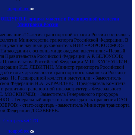
подробнее
ОНДУР В.Г. принял участие в Расширенной коллегии
Минтранса России
аменование 215-летия транспортной отрасли России состоялось
коллегии Министерства транспорта Российской Федерации. В
инял участие научный руководитель НИИ «АЭРОКОСМОС»
На заседании с основными докладами выступили: - Первый
еля Правительства Российской Федерации А.Р. БЕЛОУСОВ; -
еля Правительства Российской Федерации М.Ш. ХУСНУЛЛИН;
едерации И.Е. ЛЕВИТИН. Министр транспорта Российской
об итогах деятельности транспортного комплекса России в
дачах. На Расширенной коллегии выступили: - Заместитель
йской Федерации Н.А. ЖУРАВЛЕВ; - Председатель Комитета
 и развитию транспортной инфраструктуры Федерального
С. МОСКВИЧЕВ; - Заместитель Генерального прокурора
О; - Генеральный директор - председатель правления ОАО
ЗЕРОВ; - статс-секретарь - заместитель Министра транспорта
кой Федерации Д.С.ЗВЕРЕВ.
Смотреть ФОТО
подробнее