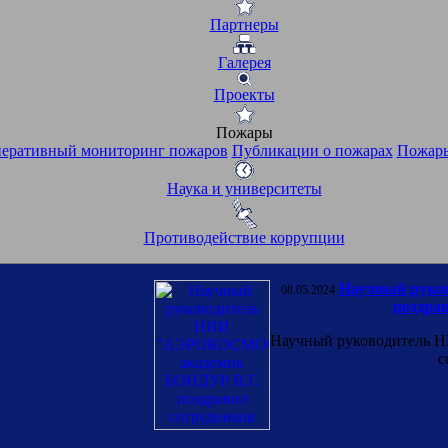
Партнеры
Галерея
Проекты
Пожары
еративный мониторинг пожаров
Публикации о пожарах
Пожары
Наука и университеты
Противодействие коррупции
Научный рук
08.05.2024
поздра
Научный руководитель 
с