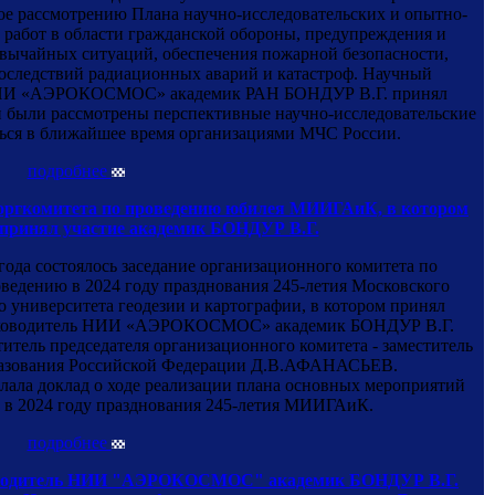
ое рассмотрению Плана научно-исследовательских и опытно-
 работ в области гражданской обороны, предупреждения и
вычайных ситуаций, обеспечения пожарной безопасности,
оследствий радиационных аварий и катастроф. Научный
НИИ «АЭРОКОСМОС» академик РАН БОНДУР В.Г. принял
ии были рассмотрены перспективные научно-исследовательские
ться в ближайшее время организациями МЧС России.
подробнее
 оргкомитета по проведению юбилея МИИГАиК, в котором
принял участие академик БОНДУР В.Г.
 года состоялось заседание организационного комитета по
оведению в 2024 году празднования 245-летия Московского
о университета геодезии и картографии, в котором принял
 руководитель НИИ «АЭРОКОСМОС» академик БОНДУР В.Г.
итель председателя организационного комитета - заместитель
разования Российской Федерации Д.В.АФАНАСЬЕВ.
 доклад о ходе реализации плана основных мероприятий
 в 2024 году празднования 245-летия МИИГАиК.
подробнее
водитель НИИ "АЭРОКОСМОС" академик БОНДУР В.Г.