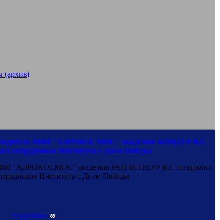
 (архив)
оводитель НИИ "АЭРОКОСМОС" академик БОНДУР В.Г.
вил сотрудников Института с Днем Победы
НИИ "АЭРОКОСМОС" академик РАН БОНДУР В.Г. поздравил
отрудников Института с Днем Победы
подробнее