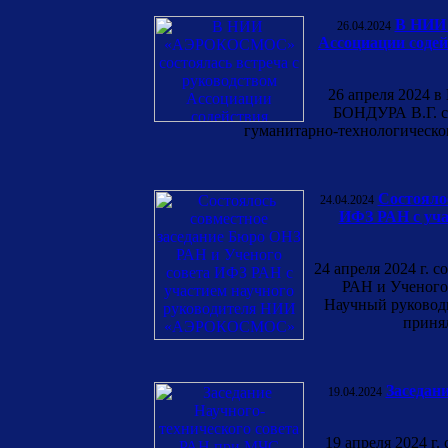
В НИИ 
26.04.2024
Ассоциации содей
26 апреля 2024
БОНДУРА В.Г. со
гуманитарно-технологическо
Состояло
24.04.2024
ИФЗ РАН с уч
24 апреля 2024 г. 
РАН и Ученого
Научный руково
приня
Заседан
19.04.2024
19 апреля 2024 г