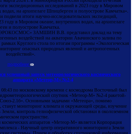
 1 марта 2024 г. в Минобрнауки России проходила отчетная
оги экспедиционных исследований в 2023 году в Мировом
х водах, на архипелаге Шпицберген и полуострове Камчатка».
и подвели итоги научно-исследовательских экспедиций,
3 году в Мировом океане, внутренних водах, на архипелаге
ен и полуострове Камчатка.
АЭРОКОСМОС» ЗАМШИН В.В. представил доклад на тему
огенных воздействий на акватории Авачинского залива по
рамках Круглого стола по итогам программы «Экологическая
мониторинг опасных природных явлений и антропогенных
воздействий».
подробнее
ся успешный запуск метеорологического космического
аппарата «Метеор-М» №2-4
 в 08:43 по московскому времени с космодрома Восточный был
идрометеорологический спутник «Метеор-М» №2-4 ракетой-
Союз-2.1б». Основными задачами «Метеора», помимо
, станут мониторинг климата и окружающей среды, изучение
 Земли, контроль гелиофизической обстановки в околоземном
мическом пространстве.
 космических аппаратов «Метеор-М» является Корпорация
плекса - Научный центр оперативного мониторинга Земли
ские системы». Прием и обработку спутниковой информации