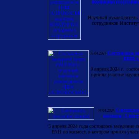
поздравил сотрудни
Научный руководител
сотрудников Институ
Состоялось з
09.04.2024
НИИ «
9 апреля 2024 г. сост
принял участие нау
Состоялос
04.04.2024
космоса» Совет
5 апреля 2024 года состоялось заседание
РАН по космосу, в котором принял у