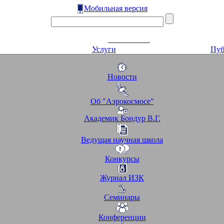
Мобильная версия
Услуги
Пуб
Новости
Об "Аэрокосмосе"
Академик Бондур В.Г.
Ведущая научная школа
Конкурсы
Журнал ИЗК
Семинары
Конференции