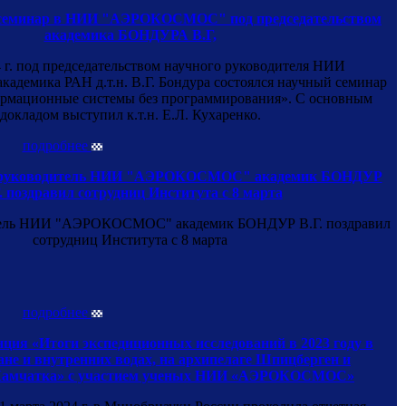
семинар в НИИ "АЭРОКОСМОС" под председательством
академика БОНДУРА В.Г,
4 г. под председательством научного руководителя НИИ
емика РАН д.т.н. В.Г. Бондура состоялся научный семинар
ормационные системы без программирования». С основным
докладом выступил к.т.н. Е.Л. Кухаренко.
подробнее
руководитель НИИ "АЭРОКОСМОС" академик БОНДУР
. поздравил сотрудниц Института с 8 марта
ель НИИ "АЭРОКОСМОС" академик БОНДУР В.Г. поздравил
сотрудниц Института с 8 марта
подробнее
ция «Итоги экспедиционных исследований в 2023 году в
не и внутренних водах, на архипелаге Шпицберген и
 Камчатка» с участием ученых НИИ «АЭРОКОСМОС»