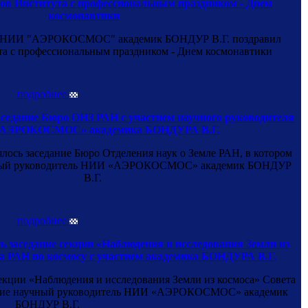
ков Института с профессиональным праздником - Днем
космонавтики
ь НИИ "АЭРОКОСМОС" академик БОНДУР В.Г. поздравил
та с профессиональным праздником - Днем космонавтики
подробнее
аседание Бюро ОНЗ РАН с участием научного руководителя
АЭРОКОСМОС» академика БОНДУРА В.Г.
оялось заседание Бюро Отделения наук о Земле РАН, в котором
чный руководитель НИИ «АЭРОКОСМОС» академик БОНДУР
В.Г.
подробнее
ь заседание секции «Наблюдения и исследования Земли из
а РАН по космосу с участием академика БОНДУРА В.Г.
 секции «Наблюдения и исследования Земли из космоса» Совета
частие научный руководитель НИИ «АЭРОКОСМОС» академик
БОНДУР В.Г.